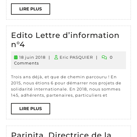
LIRE
LIRE PLUS
PLUS
Edito Lettre d’information
Edito
n°4
Lettre
18 juin 2018
|
Eric PASQUIER
|
0
18
Eric
d’information
Comments
juin
PASQUIER
n°4
2018
Trois ans déjà, et que de chemin parcouru ! En
2015, nous étions 6 pour démarrer nos projets de
solidarité internationale. En 2018, nous sommes
145, adhérents, partenaires, particuliers et
LIRE
LIRE PLUS
PLUS
Parinita, Directrice de la