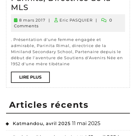
Parinita,
MLS
Directrice
8 mars 2017
|
Eric PASQUIER
|
0
8
Eric
de
Comments
mars
PASQUIER
la
2017
. Présentation d'une femme engagée et
MLS
admirable, Parinita Rimal, directrice de la
Miniland Secondary School, Partenaire depuis le
début de l'aventure de Soutiens d'Avenirs Née en
1952 d'une mère tibétaine
LIRE
LIRE PLUS
PLUS
Articles récents
11 mai 2025
Katmandou, avril 2025