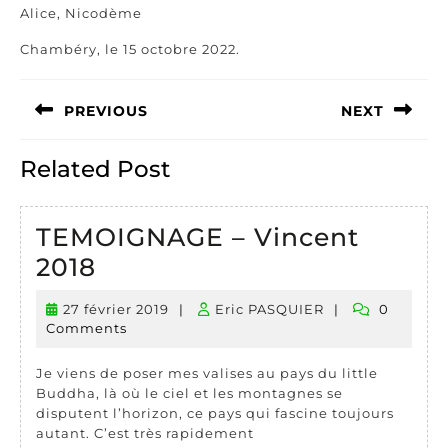
Alice, Nicodème
Chambéry, le 15 octobre 2022.
Navigation
PREVIOUS
NEXT
de
l’article
Previous
Next
Related Post
post:
post:
TEMOIGNAGE – Vincent
TEMOIGNAGE
2018
–
27 février 2019
|
Eric PASQUIER
|
0
27
Eric
Vincent
Comments
février
PASQUIER
2018
2019
Je viens de poser mes valises au pays du little
Buddha, là où le ciel et les montagnes se
disputent l’horizon, ce pays qui fascine toujours
autant. C’est très rapidement