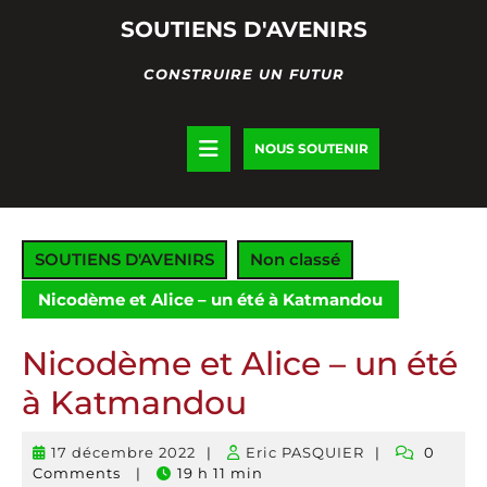
Skip
SOUTIENS D'AVENIRS
to
content
CONSTRUIRE UN FUTUR
Open
DONATE
NOUS SOUTENIR
NOW
Button
SOUTIENS D'AVENIRS
Non classé
Nicodème et Alice – un été à Katmandou
Nicodème et Alice – un été
à Katmandou
17 décembre 2022
|
Eric PASQUIER
|
0
17
Eric
Comments
|
19 h 11 min
décembre
PASQUIER