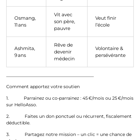
Vit avec
Osmang,
Veut finir
son père,
11 ans
l’école
pauvre
Rêve de
Ashmita,
Volontaire &
devenir
9 ans
persévérante
médecin
________________________________________
Comment apportez votre soutien
1. Parrainez ou co-parrainez : 45 €/mois ou 25 €/mois
sur HelloAsso.
2. Faites un don ponctuel ou récurrent, fiscalement
déductible.
3. Partagez notre mission – un clic = une chance de