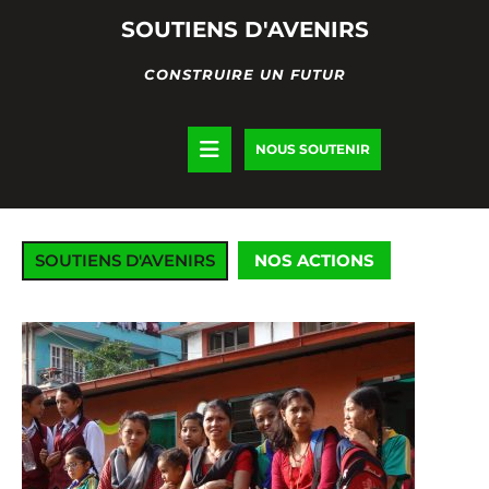
Skip
SOUTIENS D'AVENIRS
to
content
CONSTRUIRE UN FUTUR
Open
DONATE
NOUS SOUTENIR
NOW
Button
SOUTIENS D'AVENIRS
NOS ACTIONS