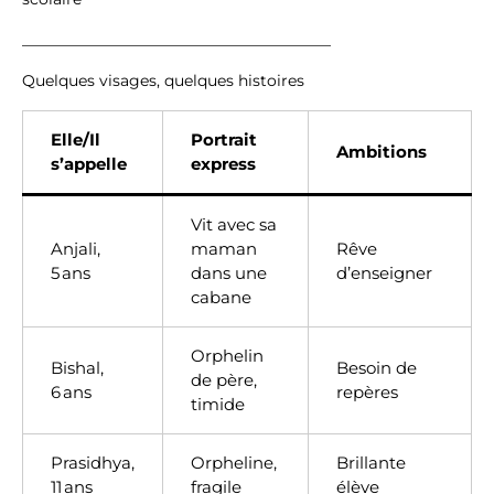
________________________________________
Quelques visages, quelques histoires
Elle/Il
Portrait
Ambitions
s’appelle
express
Vit avec sa
Anjali,
maman
Rêve
5 ans
dans une
d’enseigner
cabane
Orphelin
Bishal,
Besoin de
de père,
6 ans
repères
timide
Prasidhya,
Orpheline,
Brillante
11 ans
fragile
élève