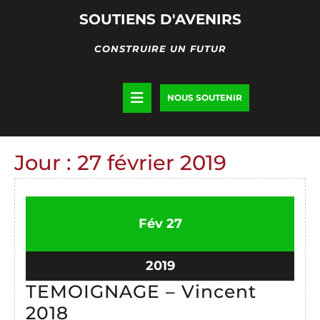
Skip
SOUTIENS D'AVENIRS
to
content
CONSTRUIRE UN FUTUR
Open
DONATE
NOUS SOUTENIR
NOW
Button
Jour :
27 février 2019
27
27
Fév
27
février
février
2019
2019
27
2019
février
TEMOIGNAGE – Vincent
2019
TEMOIGNAGE
2018