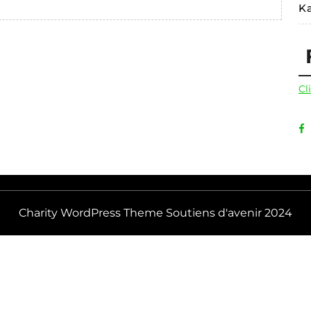
–
K
Juin
2019
Cl
Charity WordPress Theme
Soutiens d'avenir 2024
Scroll
Up