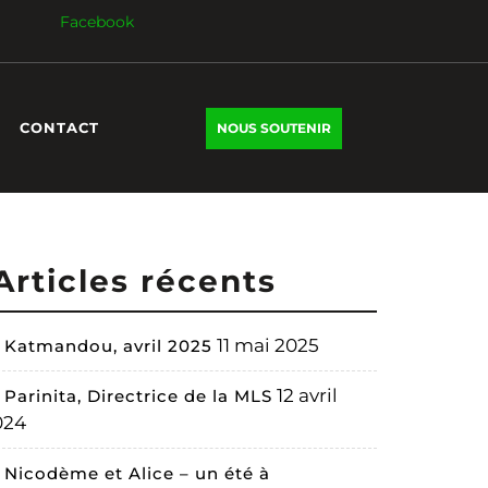
Facebook
DONATE
CONTACT
NOUS SOUTENIR
NOW
Articles récents
OIGNE
11 mai 2025
Katmandou, avril 2025
tin
12 avril
Parinita, Directrice de la MLS
024
ald
Nicodème et Alice – un été à