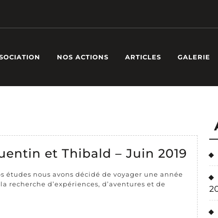
SSOCIATION
NOS ACTIONS
ARTICLES
GALERIE
TEM
ntin et Thibald – Juin 2019
–
nos études nous avons décidé de voyager une année
Quen
à la recherche d’expériences, d’aventures et de
2
et
Thib